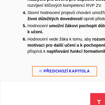
rozvíjení klíčových kompetencí RVP ZV.
Slovní hodnocení projevů chování umožňu
život důležitých dovedností
oproti pře
Hodnocení
umožní žákovi pochopit důl
k učení.
Hodnocení vede žáka k tomu, aby
rozum
motivaci pro další učení a k pochopení
přispívá k
naplňování funkcí formativn
PŘEDCHOZÍ KAPITOLA