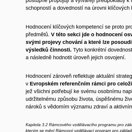
postupně propojují a vytvářejí předpoklady 
schopností a dovedností na úrovni klíčových
Hodnocení klíčových kompetencí se proto pr
předmětů.
V této sekci jde o hodnocení os
svými projevy chování a které lze posou
výsledků činnosti.
Tyto konkrétní dovednosti 
a následně hodnotit úroveň jejich osvojení.
Hodnocení zároveň reflektuje aktuální strate
v
Evropském referenčním rámci pro celoži
jež všichni potřebují ke svému osobnímu napl
udržitelnému způsobu života, úspěšnému živo
nároků s vědomím významu zdraví a aktivním
Kapitola 3.2 Rámcového vzdělávacího programu pro zákl
kterým se mění
Rámcový vzdělávací program pro základní