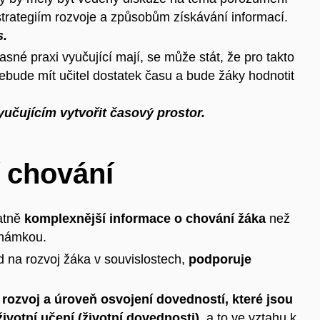
 strategiím rozvoje a způsobům získávání informací.
s.
asné praxi vyučující mají, se může stát, že pro takto
ebude mít učitel dostatek
času
a bude žáky hodnotit
učujícím vytvořit časový prostor.
 chování
atně
komplexnější informace o chování žáka
než
známkou.
 na rozvoj žáka v souvislostech,
podporuje
 rozvoj a úroveň osvojení dovedností, které jsou
ivotní učení (životní dovednosti)
, a to ve vztahu k