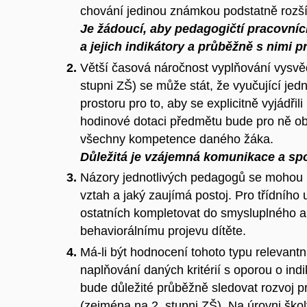
chování jedinou známkou podstatně rozší
Je žádoucí, aby pedagogičtí pracovníc
a jejich indikátory
a průběžně s nimi pr
Větší časová náročnost vyplňování vysvě
stupni ZŠ) se může stát, že vyučující je
prostoru pro to, aby se explicitně vyjádřil
hodinové dotaci předmětu bude pro ně obt
všechny kompetence daného žáka.
Důležitá je vzájemná komunikace a spo
Názory jednotlivých pedagogů se mohou liš
vztah a jaký zaujímá postoj. Pro třídního
ostatních kompletovat do smysluplného a
behaviorálnímu projevu dítěte.
Má-li být hodnocení tohoto typu relevantn
naplňování daných kritérií s oporou o indi
bude důležité průběžně sledovat rozvoj pr
(zejména na 2. stupni ZŠ). Na úrovni šk