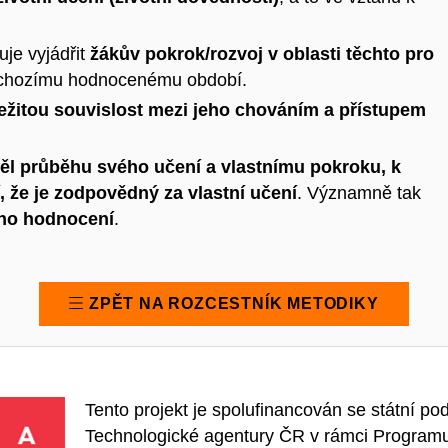
je vyjádřit
žákův pokrok/rozvoj v oblasti těchto pro
dchozímu hodnocenému období.
ežitou souvislost mezi jeho chováním a přístupem
ěl průběhu svého učení a vlastnímu pokroku, k
, že je zodpovědný za vlastní učení
. Významně tak
ího hodnocení
.
ZPĚT NA ROZCESTNÍK METODIKY
Tento projekt je spolufinancován se státní po
Technologické agentury ČR v rámci Program