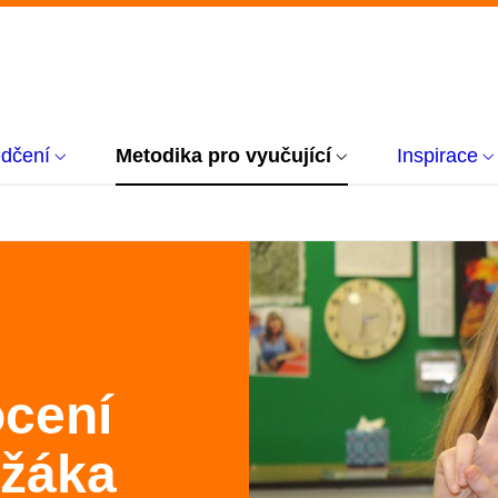
dčení
Metodika pro vyučující
Inspirace
cení
 žáka