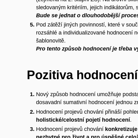
sledovaným kritériím, jejich indikátorům,
Bude se jednat o dlouhodobější proce
Pod zátěží jiných povinností, které v souč
rozsáhlé a individualizované hodnocení n
šablonovitě.
Pro tento způsob hodnocení je třeba vy
Pozitiva hodnocení
Nový způsob hodnocení umožňuje podst
dosavadní sumativní hodnocení jednou 
Hodnocení projevů chování přináší pohled
holistické/celostní pojetí hodnocení
.
Hodnocení projevů chování
konkretizuje
nezbytné pro život a pro úspěšné celož