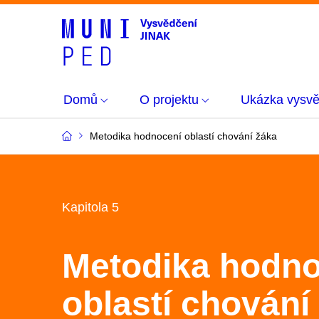
Domů
O projektu
Ukázka vysvě
Metodika hodnocení oblastí chování žáka
Kapitola 5
Metodika hodno
oblastí chování