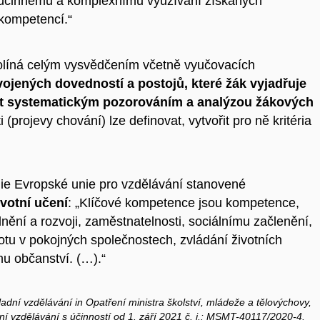
k účinnému a komplexnímu využívání získaných
 kompetencí.“
olíná celým vysvědčením včetně vyučovacích
vojených dovedností a postojů, které žák vyjadřuje
dit systematickým pozorováním a analýzou žákových
(projevy chování) lze definovat, vytvořit pro ně kritéria
gie Evropské unie pro vzdělávání stanovené
votní učení
: „Klíčové kompetence jsou kompetence,
nění a rozvoji, zaměstnatelnosti, sociálnímu začlenění,
tu v pokojných společnostech, zvládání životních
u občanství. (…).“
adní vzdělávání in Opatření
ministra školství, mlád
eže a tělovýchovy,
 vzdělávání s účinností od 1. září 2021 č. j.: MSMT-40117/2020-4
.