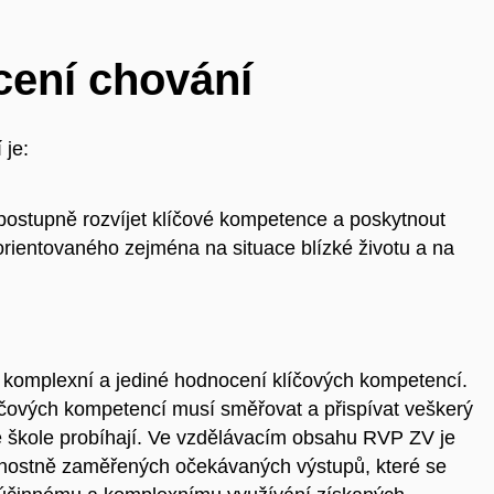
ení chování
 je:
a postupně rozvíjet klíčové kompetence a poskytnout
rientovaného zejména na situace blízké životu a na
 o komplexní a jediné hodnocení klíčových kompetencí.
líčových kompetencí musí směřovat a přispívat veškerý
 ve škole probíhají. Ve vzdělávacím obsahu RVP ZV je
innostně zaměřených očekávaných výstupů, které se