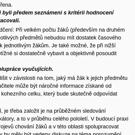
řena.
i byli předem seznámeni s kritérii hodnocení
acovali.
dčení: Při velkém počtu žáků (především na druhém
dnotlivých předmětů nebudou mít dostatek časového
i k jednotlivým žákům. Je také možné, že při nižší
ížné si dostatečně vybavit a objektivně posoudit
lupráce vyučujících.
it v závislosti na tom, jaký má žák k jejich předmětu
 učitele může být náročné informace získané od
 kohezního celku, který bude skutečně odpovídat
í, je třeba založit je na průběžném sledování
kátory
, a to v průběhu celého pololetí. V budoucí praxi
ojevů chování žáků a v této oblasti spolupracovat
oly by měly být vedeny diskuze na téma porozumění