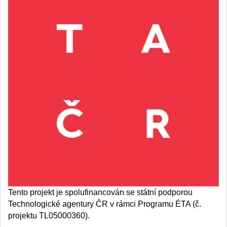
Tento projekt je spolufinancován se státní podporou
Technologické agentury ČR v rámci Programu ÉTA (č.
projektu TL05000360).