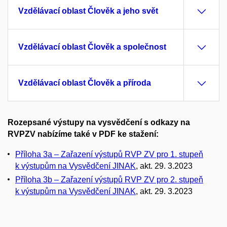
Vzdělávací oblast Člověk a jeho svět
Vzdělávací oblast Člověk a společnost
Vzdělávací oblast Člověk a příroda
Rozepsané výstupy na vysvědčení s odkazy na
RVPZV
nabízíme také v PDF ke stažení:
Příloha 3a – Zařazení výstupů RVP ZV pro 1. stupeň
k výstupům na Vysvědčení JINAK
, akt. 29. 3.2023
Příloha 3b – Zařazení výstupů RVP ZV pro 2. stupeň
k výstupům na Vysvědčení JINAK
, akt. 29. 3.2023